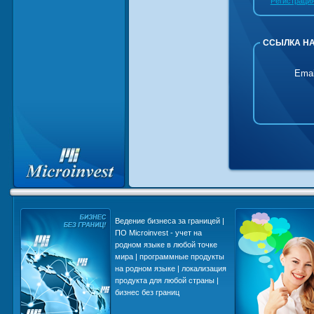
Регистраци
ССЫЛКА НА
Emai
и в
Ведение бизнеса за границей |
ПО Microinvest - учет на
родном языке в любой точке
мира | программные продукты
еса
на родном языке | локализация
st
продукта для любой страны |
бизнес без границ