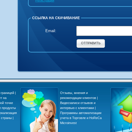
Регистрация
ССЫЛКА НА СКАЧИВАНИЕ
Email:
ОТПРАВИТЬ
границей |
Отзывы, мнения и
ет на
рекомендации клиентов |
ой точке
Видеозаписи отзывов и
е продукты
интервью с клиентами |
локализация
Программы автоматизации
 страны |
учета в Торговле и HoReCa
Microinvest