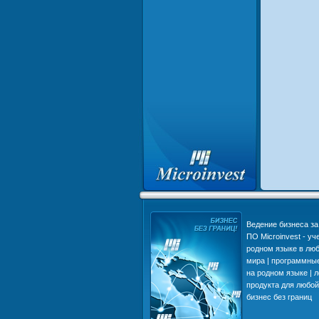
Что делает нас популярными в
Ведение бизнеса за 
Европе, Азии, Африке и
ПО Microinvest - уч
Америке | Преимущества
родном языке в люб
Microinvest | надежность и
мира | программны
стабильность Вашего бизнеса
на родном языке | 
| Возможности ПО Microinvest
продукта для любой
бизнес без границ