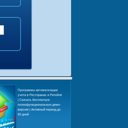
Программы автоматизации
Интеграция Mic
учета в Ресторанах и Ритейле
Pro и OpenCart
| Скачать бесплатную
для электронны
полнофункциональную демо-
автоматизация 
версию | Активный период до
система онлайн
60 дней
автоматический
защищенный о
информацией