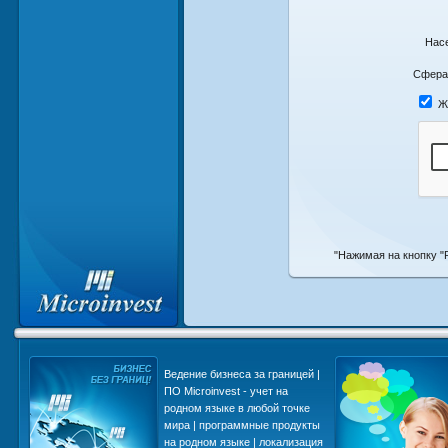
Нас
Сфера
Ж
"Нажимая на кнопку "
и в
Ведение бизнеса за границей |
ПО Microinvest - учет на
родном языке в любой точке
мира | программные продукты
еса
на родном языке | локализация