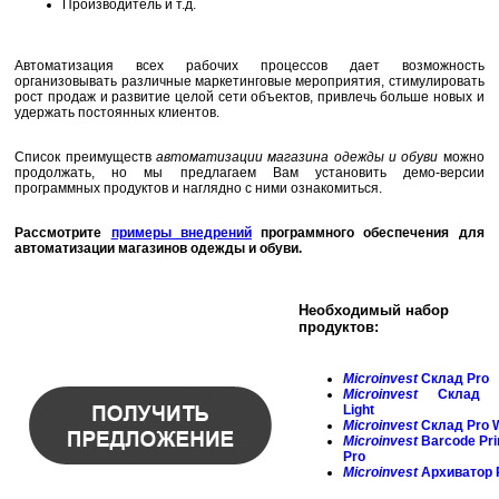
Производитель и т.д.
Автоматизация всех рабочих процессов дает возможность
организовывать различные маркетинговые мероприятия, стимулировать
рост продаж и развитие целой сети объектов, привлечь больше новых и
удержать постоянных клиентов.
Список преимуществ
автоматизации магазина одежды и обуви
можно
продолжать, но мы предлагаем Вам установить демо-версии
программных продуктов и наглядно с ними ознакомиться.
Рассмотрите
примеры внедрений
программного обеспечения для
автоматизации магазинов одежды и обуви.
Необходимый набор
продуктов:
Microinvest
Склад Pro
Microinvest
Склад 
Light
Microinvest
Склад Pro 
Microinvest
Barcode
Pri
Pro
Microinvest
Архиватор 