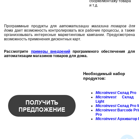
сборке/монтажу товара
и т.д.
Программные продукты для
автоматизации магазина товаров для
дома
дает возможность контролировать все рабочие процессы, а также
организовывать интересные маркетинговые кампании. Предусмотрена
возможность применения дисконтных карт.
Рассмотрите
примеры внедрений
программного обеспечения для
автоматизации магазинов товаров для дома.
Необходимый набор
продуктов:
Microinvest
Склад Pro
Microinvest
Склад 
Light
Microinvest
Склад Pro 
Microinvest
Barcode
Pri
Pro
Microinvest
Архиватор 