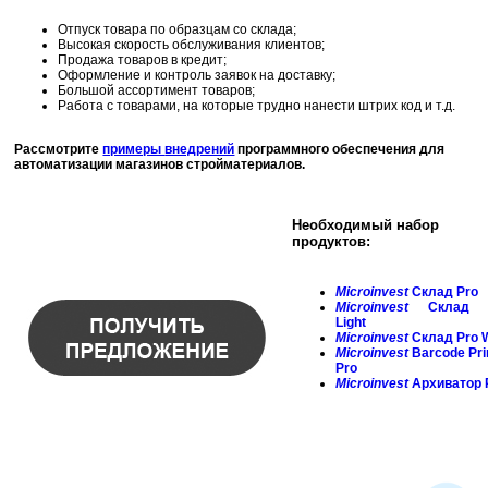
Отпуск товара по образцам со склада;
Высокая скорость обслуживания клиентов;
Продажа товаров в кредит;
Оформление и контроль заявок на доставку;
Большой ассортимент товаров;
Работа с товарами, на которые трудно нанести штрих код и т.д.
Рассмотрите
примеры
внедрений
программного обеспечения для
автоматизации магазинов стройматериалов.
Необходимый набор
продуктов:
Microinvest
Склад Pro
Microinvest
Склад 
Light
Microinvest
Склад Pro 
Microinvest
Barcode
Pri
Pro
Microinvest
Архиватор 