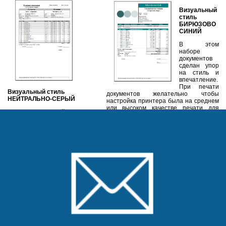
Визуальный
стиль
БИРЮЗОВО
СИНИЙ
В этом
наборе
документов
сделан упор
на стиль и
впечатление.
При печати
Визуальный стиль
документов желательно чтобы
НЕЙТРАЛЬНО-СЕРЫЙ
настройка принтера была на среднем
или высоком качестве печати для
Оптимизированный для
достижения максимального эффекта.
работы с черно-белыми
принтерами. Подходит для
ежедневной работы и не
требует специальной
настройки принтера. Подобен
лучшим образцам шаблонов
MS Office, хорошо знаком
пользователям.