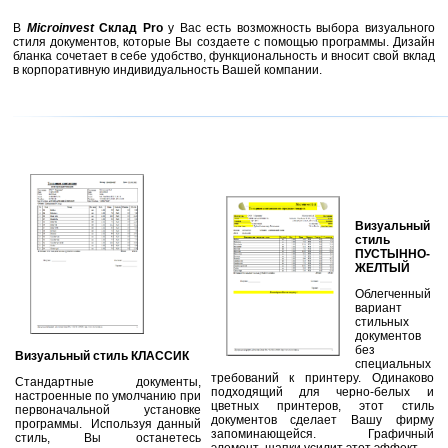
В
Microinvest
Склад Pro
у Вас есть возможность выбора визуального
стиля документов, которые Вы создаете с помощью программы. Дизайн
бланка сочетает в себе удобство, функциональность и вносит свой вклад
в корпоративную индивидуальность Вашей компании.
Визуальный
стиль
ПУСТЫННО-
ЖЕЛТЫЙ
Облегченный
вариант
стильных
документов
без
Визуальный стиль КЛАССИК
специальных
требований к принтеру. Одинаково
Стандартные документы,
подходящий для черно-белых и
настроенные по умолчанию при
цветных принтеров, этот стиль
первоначальной установке
документов сделает Вашу фирму
программы. Используя данный
запоминающейся. Графичный
стиль, Вы останетесь
элемент шапки усилит этот эффект.