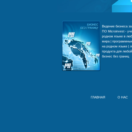
Что делает нас популярными в
Ведение бизнеса за 
Европе, Азии, Африке и
ПО Microinvest - уч
Америке | Преимущества
родном языке в люб
Microinvest | надежность и
мира | программны
стабильность Вашего бизнеса
на родном языке | 
| Возможности ПО Microinvest
продукта для любой
бизнес без границ
ГЛАВНАЯ
О НАС