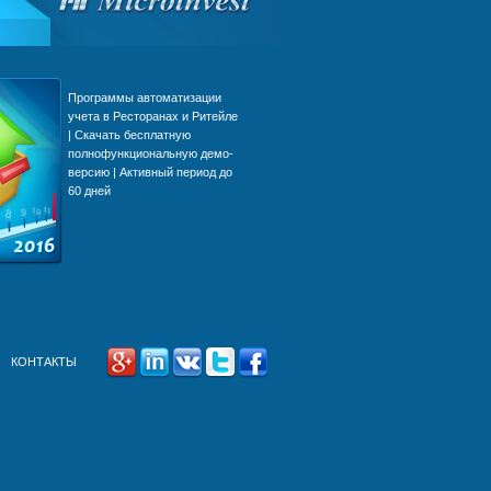
Программы автоматизации
Интеграция Mic
учета в Ресторанах и Ритейле
Pro и OpenCart
| Скачать бесплатную
для электронны
полнофункциональную демо-
автоматизация 
версию | Активный период до
система онлайн
60 дней
автоматический
защищенный о
информацией
КОНТАКТЫ