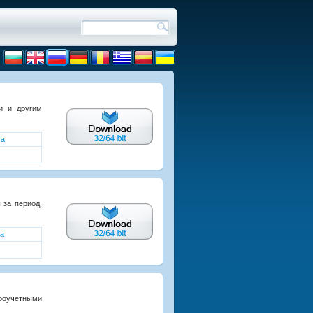
и и другим
та
 за период,
а
оучетными