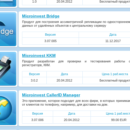
1.0
20.04.2012
Бесплатный продукт
Microinvest Bridge
Продукт для построения ассиметричной репликации по односторонне
данных от удалённых объектов к центральному серверу
Версия
Дата
3.07.005
11.12.2017
Microinvest KKM
Продукт разработан для проверки и тестирования работы ф
регистраторв, ККМ.
Версия
Дата
Цена 1 раб.места
3.0.2
20.04.2012
Бесплатный продукт
Microinvest CallerID Manager
Это приложение, которое подходит для всех фирм, в которых принима
от клиентов по телефону, например, для доставки на дом.
Версия
Дата
Цена 1 раб.мес
3.07.006
20.04.2012
99.00 EUR