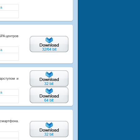
та
SPA центров
та
 доступом и
та
 смартфона.