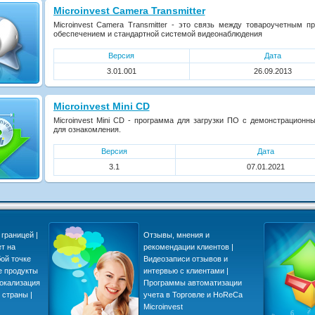
Microinvest Camera Transmitter
Microinvest Camera Transmitter - это связь между товароучетным 
обеспечением и стандартной системой видеонаблюдения
Версия
Дата
3.01.001
26.09.2013
Microinvest Mini CD
Microinvest Mini CD - программа для загрузки ПО с демонстрацион
для ознакомления.
Версия
Дата
3.1
07.01.2021
границей |
Отзывы, мнения и
ет на
рекомендации клиентов |
ой точке
Видеозаписи отзывов и
е продукты
интервью с клиентами |
локализация
Программы автоматизации
 страны |
учета в Торговле и HoReCa
Microinvest