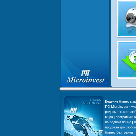
Что делает нас популярными в
Ведение бизнеса за 
Европе, Азии, Африке и
ПО Microinvest - уч
Америке | Преимущества
родном языке в люб
Microinvest | надежность и
мира | программны
стабильность Вашего бизнеса
на родном языке | 
| Возможности ПО Microinvest
продукта для любой
бизнес без границ