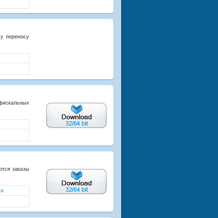
му переносу
искальных
ются заказы
та