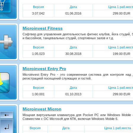
Версия
Дата
Цена 1 раб.мес
3.07.042
01.06.2016
299.00 EUR
Microinvest Fitness
Cофтвер для управления деятельностью фитнес клубов, йога студий, 
и бассейнов, танцевальных студий, спортивных залов и т.д.
Версия
Дата
Цена 1 раб.мес
1.05.023
30.08.2018
199.00 EUR
Microinvest Entry Pro
Microinvest Entry Pro - это современная система для контроля над
регистрацией посещений служащих и гостей.
Версия
Дата
Цена 1 раб.мес
1.00.001
01.10.2013
299.00 EUR
Microinvest Micron
Мощная виртуальная клавиатура для Pocket PC или Windows Mobile
Совместим с ОС Microsoft для КПК, включая Windows Mobile 6.
Версия
Дата
Цена 1 раб.места