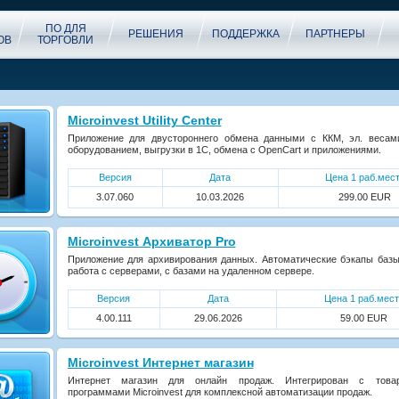
ПО ДЛЯ
РЕШЕНИЯ
ПОДДЕРЖКА
ПАРТНЕРЫ
ОВ
ТОРГОВЛИ
Microinvest Utility Center
Приложение для двустороннего обмена данными с ККМ, эл. весам
оборудованием, выгрузки в 1С, обмена с OpenCart и приложениями.
Версия
Дата
Цена 1 раб.мес
3.07.060
10.03.2026
299.00 EUR
Microinvest Архиватор Pro
Приложение для архивирования данных. Автоматические бэкапы базы
работа с серверами, с базами на удаленном сервере.
Версия
Дата
Цена 1 раб.мест
4.00.111
29.06.2026
59.00 EUR
Microinvest Интернет магазин
Интернет магазин для онлайн продаж. Интегрирован с товар
программами Microinvest для комплексной автоматизации продаж.