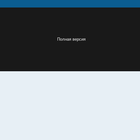
Полезные ссылки:
Официальный сайт
Microinvest
Warehouse Open
Форум технической поддержки
Microinvest
Полная версия