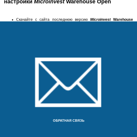
настройки
Microinvest
Warehouse Open
Скачайте с сайта последнюю версию
Microinvest
Warehouse
Open
;
Из менеджера пакетов Вашего Linux дистрибутива установите
Mono
;
Из менеджера пакетов Вашего Linux дистрибутива установите
gtk-sharp2, версия не ниже 2.4. Рекомендуем 2.8;
Из менеджера пакетов Вашего Linux дистрибутива установите
MySQL
сервер и
MySQL
Администратор;
Запустите и настройте продукт для
MySQL
сервера;
Представленные способы установки прошли тестирование. Они
работоспособны для следующих дистрибутивов:
Mandriva Free 2006
,
Ubuntu
,
Kubuntu
,
Xubuntu, Mint 15/16
.
Полную версию продукта (Live-CD, которую можно установить)
можете скачать по ссылке;
Исполняемые файлы продукта могут быть скачаны
отсюда
;
Исходный код продукта можно скачать
отсюда
;
Демонстрационная база данных продукта может быть скачана
отсюда
.
ОБРАТНАЯ СВЯЗЬ
Microinvest
рекомендует использовать инсталлятор, так как он содержит
все необходимое и создает ярлыки для системы помощи.