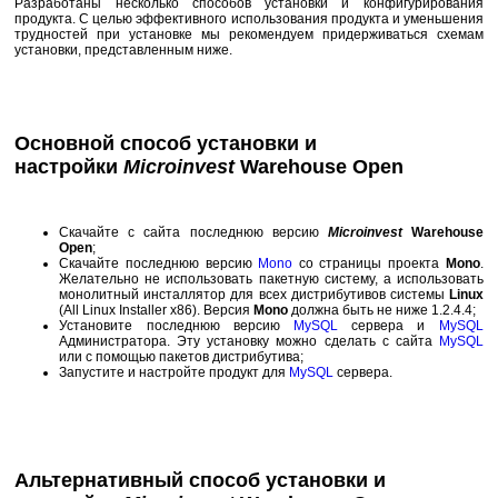
Разработаны несколько способов установки и конфигурирования
продукта. С целью эффективного использования продукта и уменьшения
трудностей при установке мы рекомендуем придерживаться схемам
установки, представленным ниже.
Основной
способ
установки и
настройки
Microinvest
Warehouse Open
Скачайте с сайта последнюю версию
Microinvest
Warehouse
Open
;
Скачайте последнюю версию
Mono
со страницы проекта
Mono
.
Желательно не использовать пакетную систему, а использовать
монолитный инсталлятор для всех дистрибутивов системы
Linux
(All Linux Installer x86). Версия
Mono
должна быть не ниже 1.2.4.4;
Установите последнюю версию
MySQL
сервера и
MySQL
Администратора. Эту установку можно сделать с сайта
MySQL
или с помощью пакетов дистрибутива;
Запустите и настройте продукт для
MySQL
сервера.
Альтернативный
способ установки и