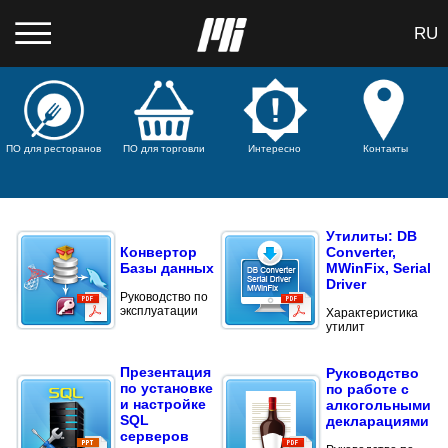
RU
ПО для ресторанов
ПО для торговли
Интересно
Контакты
Утилиты: DB
Конвертор
Converter,
Базы данных
MWinFix, Serial
Driver
Руководство по
эксплуатации
Характеристика
утилит
Презентация
Руководство
по установке
по работе с
и настройке
алкогольными
SQL
декларациями
серверов