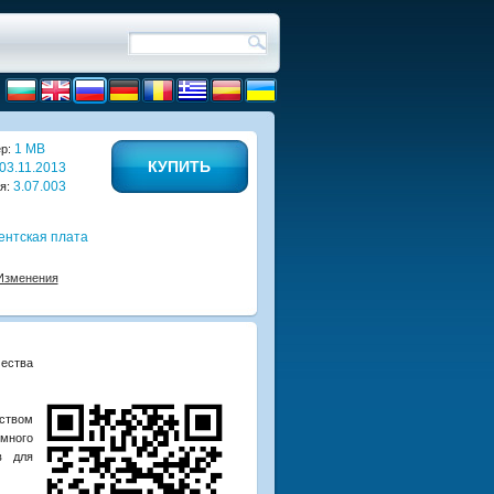
1 MB
р:
КУПИТЬ
03.11.2013
3.07.003
я:
ентская плата
Изменения
ества
еством
ммного
в для