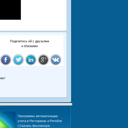
Поделитесь ей с друзьями
и близкими
нас!
Программы автоматизации
Интеграция Mic
учета в Ресторанах и Ритейле
Pro и OpenCart
| Скачать бесплатную
для электронны