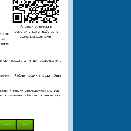
Установите продукт и
посмотрите, как он работает с
чения
реальными данными.
атам и
ается
нные передаются в централизованную
аролями. Работа продукта может быть
ваний к версии операционной системы,
йств позволяет обеспечить невысокую