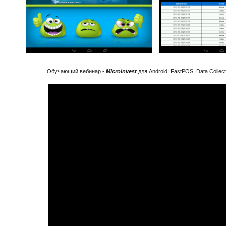
Обучающий вебинар -
Microinvest
для Android: FastPOS, Data Collec