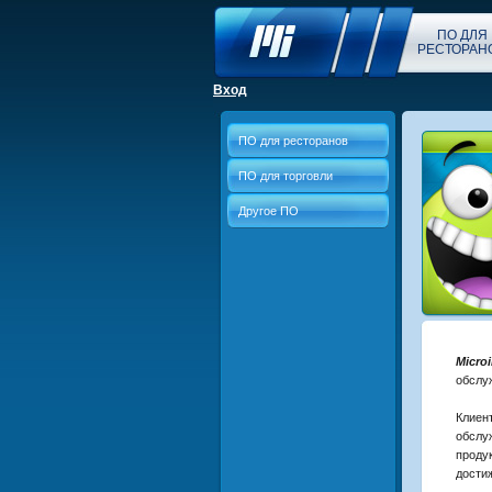
ПО ДЛЯ
РЕСТОРАН
Вход
ПО для ресторанов
ПО для торговли
Другое ПО
Microi
обслу
Клиен
обслу
прод
дости