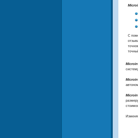
Microi
С пом
отзыв
точно
точны
Microin
систему
Microin
автоном
Microin
размер
стоимос
Изменя