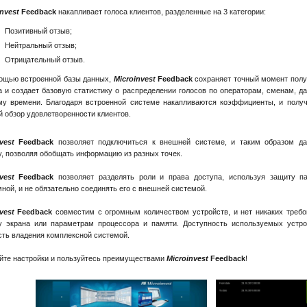
nvest
Feedback
накапливает голоса клиентов, разделенные на 3 категории:
Позитивный отзыв;
Нейтральный отзыв;
Отрицательный отзыв.
ощью встроенной базы данных,
Microinvest
Feedback
сохраняет точный момент полу
а и создает базовую статистику о распределении голосов по операторам, сменам, д
му времени. Благодаря встроенной системе накапливаются коэффициенты, и получ
й обзор удовлетворенности клиентов.
vest
Feedback
позволяет подключиться к внешней системе, и таким образом да
, позволяя обобщать информацию из разных точек.
vest
Feedback
позволяет разделять роли и права доступа, используя защиту п
ной, и не обязательно соединять его с внешней системой.
vest
Feedback
совместим с огромным количеством устройств, и нет никаких требо
у экрана или параметрам процессора и памяти. Доступность используемых устро
ть владения комплексной системой.
йте настройки и пользуйтесь преимуществами
Microinvest
Feedback
!