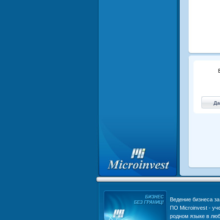
Что делает нас популярными в
Ведение бизнеса за 
Европе, Азии, Африке и
ПО Microinvest - уч
Америке | Преимущества
родном языке в люб