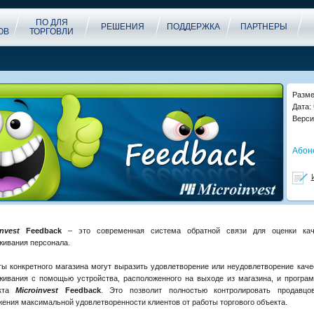
ПО ДЛЯ
РЕШЕНИЯ
ПОДДЕРЖКА
ПАРТНЕРЫ
ОВ
ТОРГОВЛИ
Разме
Дата:
Верси
Абон
nvest
Feedback
– это современная система обратной связи для оценки кач
живания персонала.
ты конкретного магазина могут выразить удовлетворение или неудовлетворение кач
живания с помощью устройства, расположенного на выходе из магазина, и програ
укта
Microinvest
Feedback
. Это позволит полностью контролировать продавцо
жения максимальной удовлетворенности клиентов от работы торгового объекта.